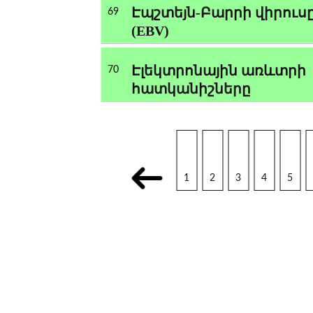
Էպշտեյն-Բարրի վիրուս
69
(EBV)
Էլեկտրոնային առևտրի
70
հատկանիշները
1
2
3
4
5