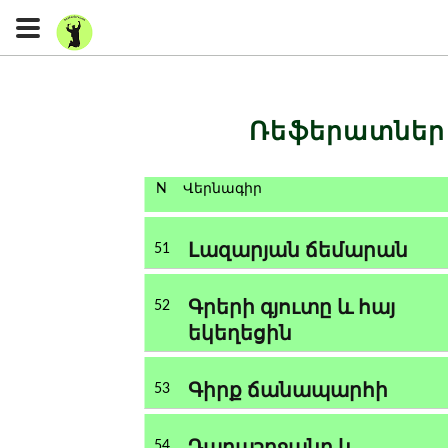
Ռեֆերատնե
N
Վերնագիր
Լազարյան ճեմարան
51
Գրերի գյուտը և հայ
52
եկեղեցին
Գիրք ճանապարհի
53
Դարաշրջանը և
54