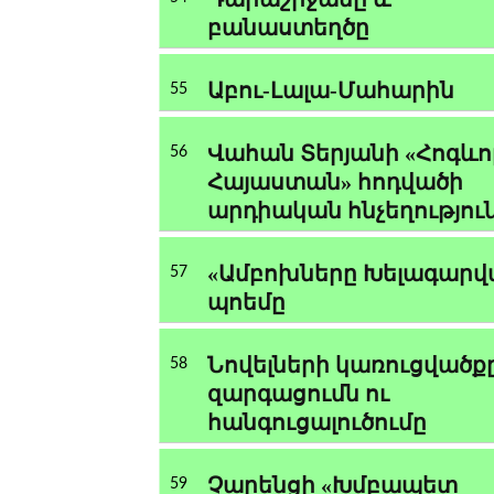
բանաստեղծը
Աբու-Լալա-Մահարին
55
Վահան Տերյանի «Հոգևո
56
Հայաստան» հոդվածի
արդիական հնչեղությու
«Ամբոխները Խելագարվ
57
պոեմը
Նովելների կառուցվածքը
58
զարգացումն ու
հանգուցալուծումը
Չարենցի «Խմբապետ
59