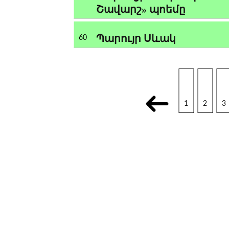
Շավարշ» պոեմը
Պարույր Սևակ
60
1
2
3